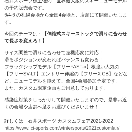
石井スポーツ様主催の 世界最大級のスキーニューモデル
の予約販売会です。
6/4-6 の札幌会場から全国4会場と、店舗にて開催いたしま
す。
今回のテーマは：
【伸縮式スキーストックで滑りに合わせ
て長さを変えろ！】
サイズ調整で滑りに合わせて臨機応変に対応！
滑るポジションが変わればバランスも変わる！
フラッグシップモデル【フリーFAST-α】根強い人気の
【フリーSV-LT】エントリー伸縮の【フリーX CB】などな
ど、ニューモデルを揃えて、全国4会場参加予定です。
また、カスタム限定企画もご用意しております。
感染症対策をしっかりして開催いたしますので、是非お近
くの会場や店舗へ足をお運びくださいませ！
詳しくは 石井スポーツ カスタムフェア2021-2022
https://www.ici-sports.com/wintersports/2021customfair/