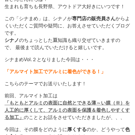
生まれも育ちも長野県、アウトドア大好きにいつです！
この「シナまめ」は、シナノが
専門店の販売員さん
からよ
くいただくご質問や疑問に、お答えさせていただくブログ
です。
シナノ
のちょっとした
豆
知識も織り交ぜていきますの
で、 最後まで読んでいただけると嬉しいです。
シナまめVol.２となりました今回は・・・
「アルマイト加工でアルミに着色ができる！」
こちらのテーマでお送りいたします！
前回、アルマイト加工は
「もともとアルミの表面に自然とできる薄～い膜（※）を
人工的に厚くして、アルミの表面を保護＆着色しやすくす
る加工」
のこととお話をさせていただきましたが、、、
今回は、その膜をどのように
厚くする
のか、どうやって
色