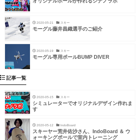
オリジナルポールが作れるシナノラボ
2020-05-21
スキー
モーグル藤井昌織選手のご紹介
2020-05-19
スキー
モーグル専用ポールBUMP DIVER
記事一覧
2020-05-15
スキー
シミュレーターでオリジナルデザイン作れま
す
2020-05-12
IndoBoard
スキーヤー荒井佑沙さん、IndoBoard ＆ ウ
ォーキングポールで室内トレーニング