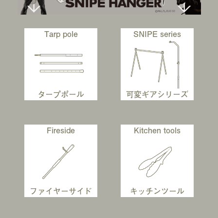
2023.03.29
NEWS
アウトドアデイジャパン 東京 2023 出展いたします。
Tarp pole
SNIPE series
【4/1(土)〜2(日)】
2023.03.01
NEWS
新商品 SNIPE STAND for Lantern ３月出荷開始いたしま
す。
2023.01.10
NEWS
ギフト・ショー 春2023 出展いたします【2/15～17】
可変ギアシリーズ
タープポール
2022.07.08
NEWS
新商品プロジェクトを応援購⼊サービス「Makuake（マクア
ケ）」にて開始しました。
Fireside
Kitchen tools
2022.05.20
NEWS
FIELD STYLE SEASIDEMARKET2022 出展いたします。
Aichi sky Expo展示ホール E254
2022.02.21
NEWS
CAMP HACK『これからバズるかも？バイヤー御用達の展示
ファイヤーサイド
キッチンツール
会で見つけた、最新キャンプグッズ10選』に掲載いただきまし
た。
2021.12.10
NEWS