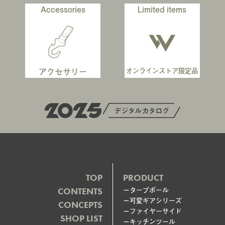
Accessories
Limited items
SINANO WORKS アニバーサリーキャンペーン開催★
【12/10(金)～27(日)】
2021.10.29
NEWS
TikTokのトレンドページ「TikTok PickUps」でSINANO
WORKSアカウントが紹介されています。この機会にぜひ
TikTokの公式アカウントもフォローしてみてください！
アクセサリー
オンラインストア限定品
2021.7.14
NEWS
SNIPE HANGER（ハンガーラック）は、2021年9月末以降に
各小売店様への出荷を予定しております。
2021.5.30
NEWS
応援購⼊サービス「Makuake（マクアケ）」でのSNIPE
HANGER プロジェクトを終了しました。
2021.4.20
NEWS
SNIPE HANGERが「魅惑のキャンプ」様で紹介されました。
2021.4.2
NEWS
TOP
PRODUCT
SNIPE HANGER が、応援購⼊サービス「Makuake（マクア
－タープポール
CONTENTS
ケ）」にてプロジェクトを開始しました。
－可変ギアシリーズ
CONCEPTS
2021.3.23
NEWS
－ファイヤーサイド
FIRE BLASTER ARTISAN オンラインストア 完売いたしま
SHOP LIST
－キッチンツール