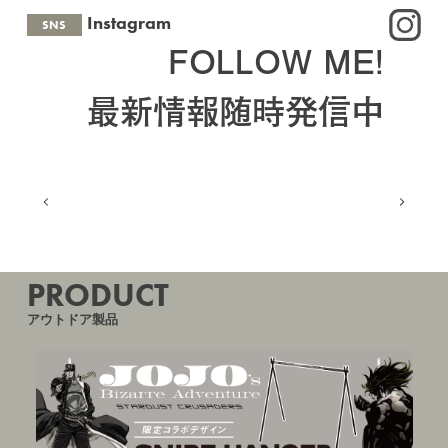
OutdoorConnections '26SS 出展いたします。【6/24(火)～
Instagram
SNS
25(水)】
FOLLOW ME!
2025.04.03
NEWS
アウトドアデイジャパン 東京 2025 出展いたします。
最新情報随時発信中
【4/5(土)〜6(日)】
2024.11.15
NEWS
FIELDSTYLE EXPO 2024出展いたします。ブースNo.D-305
【11/16(土)〜17(日)】
2024.03.28
NEWS
アウトドアデイジャパン 東京 2024 出展いたします。
【3/30(土)〜31(日)】
2023.11.07
NEWS
PRODUCT
FIELDSTYLE JAMBOREE 2023出展いたします。【Aichi
sky Expo展示ホール E410】
2023.08.04
NEWS
SNIPE HANGER room.のプロジェクトが「Makuake」にてス
タートいたします。【9/20(水)まで】
2023.07.21
NEWS
2023AW新商品 シナノオンラインストアにて先行予約中！特
典つき【7/31(月)まで】