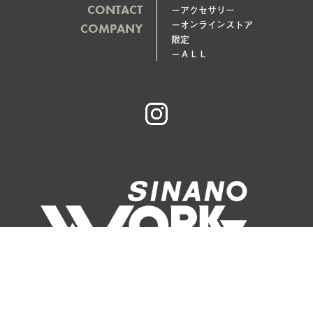
した。
CONTACT
－アクセサリー
次回入荷は未定です。
－オンラインストア
COMPANY
2021.3.15
NEWS
限定
FIRE BLASTER ARTISAN お取り扱い店様へ出荷開始いたし
－ＡＬＬ
ました。
PRODUCTにシェラカップ、ステッカーを追加いたしまし
た。
2021.3.1
NEWS
株式会社シナノからアウトドア用品に特化した新ブランド
「SINANO WORKS」を立ち上げました。