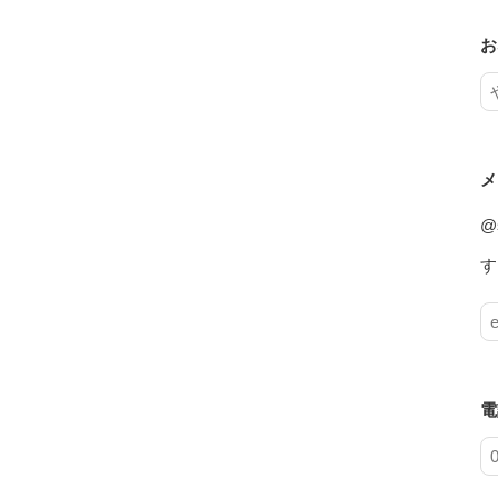
お
メ
@
す
電