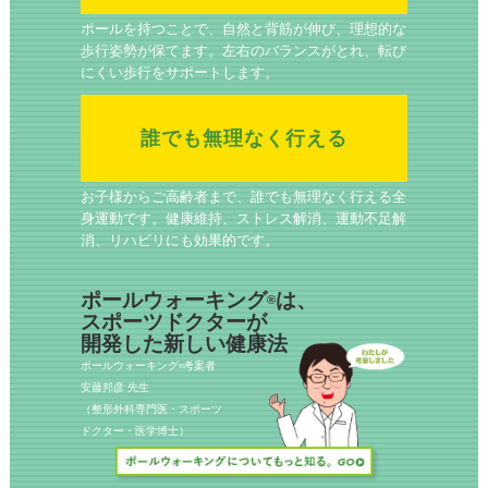
ポールを持つことで、自然と背筋が伸び、理想的な
歩行姿勢が保てます。左右のバランスがとれ、転び
にくい歩行をサポートします。
誰でも無理なく行える
お子様からご高齢者まで、誰でも無理なく行える全
身運動です。健康維持、ストレス解消、運動不足解
消、リハビリにも効果的です。
ポールウォーキング
は、
®
スポーツドクターが
開発した新しい健康法
ポールウォーキング
考案者
®
安藤邦彦 先生
（整形外科専門医・スポーツ
ドクター・医学博士）