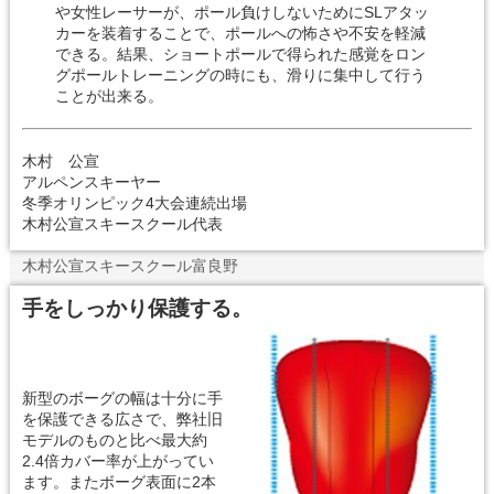
や女性レーサーが、ポール負けしないためにSLアタッ
カーを装着することで、ポールへの怖さや不安を軽減
できる。結果、ショートポールで得られた感覚をロン
グポールトレーニングの時にも、滑りに集中して行う
ことが出来る。
木村 公宣
アルペンスキーヤー
冬季オリンピック4大会連続出場
木村公宣スキースクール代表
木村公宣スキースクール富良野
手をしっかり保護する。
新型のボーグの幅は十分に手
を保護できる広さで、弊社旧
モデルのものと比べ最大約
2.4倍カバー率が上がってい
ます。またボーグ表面に2本