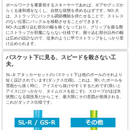
ポールワークを重要視するスキーヤーであれば、ギアやグッズか
らくる違和感をなくし、自然な状態を求めるはずです。NO-大
は、ストラップにバックル調節機能を持たせることで、ストレス
のない位置にバックルを移動させることができます。
NO-大は握り込む部分の幅を狭くなっており、グリップを握る際
にストラップが邪魔にならない仕様です。握り込む部分以外の幅
は広めの設計なので、従来のように甲でストラップをしっかり受
け止められます。
バスケット下に見る、スピードを殺さない工
夫。
SL-Jr アタッカーセットのバスケット下は他のポールのそれより
短く設計されています(ダックス仕様)。これは、突いたポールを
雪面から抜く時に、アイスから抜けやすくするためです(長いと
アイスにひっかかり、タイムロスを起こす)。スロープがほぼ氷
状態になる競技系だからこそ、最大限にその意図が発揮される、
これがダックス仕様です。