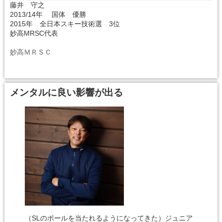
藤井 守之
2013/14年 国体 優勝
2015年 全日本スキー技術選 3位
妙高MRSC代表
妙高ＭＲＳＣ
メンタルに良い影響が出る
（SLのポールを当たれるようになってきた）ジュニア