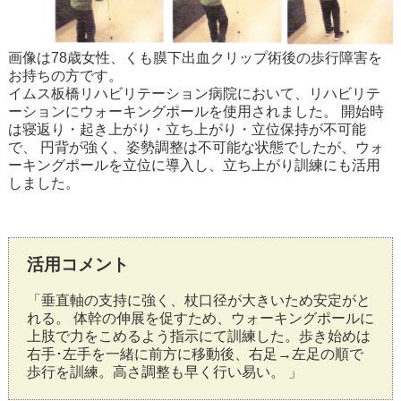
画像は78歳女性、くも膜下出血クリップ術後の歩行障害を
お持ちの方です。
イムス板橋リハビリテーション病院において、リハビリテ
ーションにウォーキングポールを使用されました。 開始時
は寝返り・起き上がり・立ち上がり・立位保持が不可能
で、 円背が強く、姿勢調整は不可能な状態でしたが、ウォ
ーキングポールを立位に導入し、立ち上がり訓練にも活用
しました。
活用コメント
「垂直軸の支持に強く、杖口径が大きいため安定がと
れる。 体幹の伸展を促すため、ウォーキングポールに
上肢で力をこめるよう指示にて訓練した。歩き始めは
右手･左手を一緒に前方に移動後、右足→左足の順で
歩行を訓練。高さ調整も早く行い易い。 」