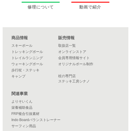
修理について
動画で紹介
商品情報
販売情報
スキーポール
取扱店一覧
トレッキングポール
オンラインストア
トレイルランニング
会員専用情報サイト
ウォーキングポール
オリジナルポール制作
歩行杖・ステッキ
杖の専門店
キャンプ
ステッキ工房シナノ
関連事業
よりそいくん
栄養補助食品
FRP複合引抜素材
Indo Boardバランストレーナー
サーフィン用品