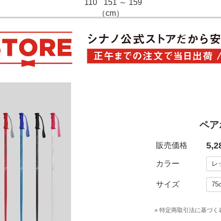
110
151 ～ 159
（cm）
ペア
5,
販売価格
カラー
サイズ
» 特定商取引法に基づく表